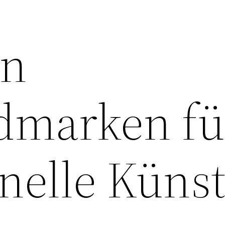
en
dmarken fü
nelle Künst