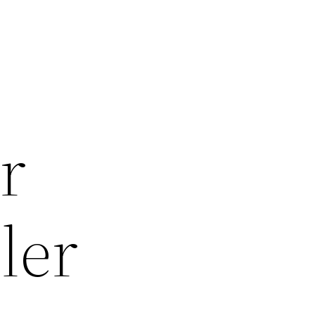
r
ler