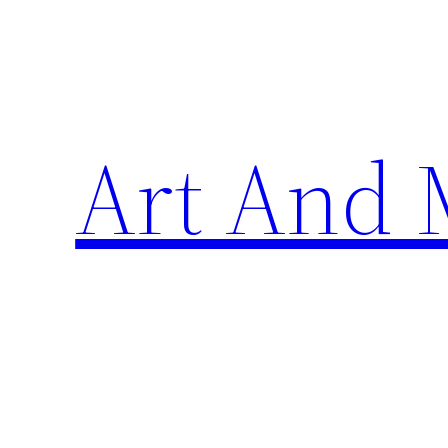
Skip
to
content
Art And 