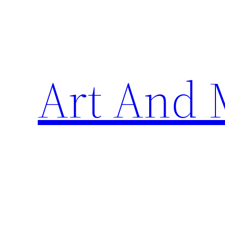
Skip
to
content
Art And 