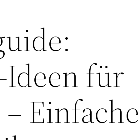
guide:
-Ideen für
 – Einfache