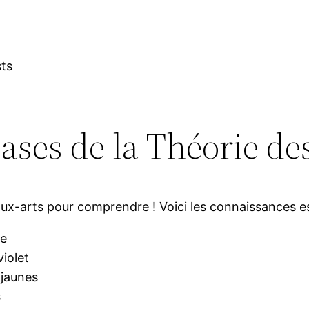
sts
ases de la Théorie de
x-arts pour comprendre ! Voici les connaissances ess
ne
violet
 jaunes
s